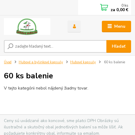
0
ks
za
0,00 €
Menu
Hľadať
Úvod
Hubové a bylinkové kapsuly
Hubové kapsuly
60 ks balenie
60 ks balenie
V tejto kategórii nebol nájdený žiadny tovar.
Ceny sú uvádzané ako koncové, sme platci DPH Obrázky sú
ilustračné a skutočný obal jednotlivých balení sa môže líšiť. Ak
požadujete konkrétny obal, informujte sa emailom.