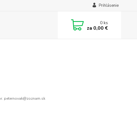
Prihlásenie
0
ks
za
0,00 €
r. peternovak@zoznam.sk