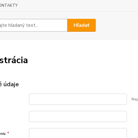
ONTAKTY
Hľadať
strácia
 údaje
Nap
ovu
*