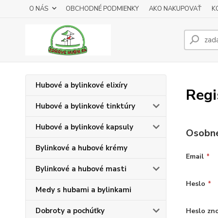
O NÁS
OBCHODNÉ PODMIENKY
AKO NAKUPOVAŤ
K
Hubové a bylinkové elixíry
Regi
Hubové a bylinkové tinktúry
Hubové a bylinkové kapsuly
Osobné
Bylinkové a hubové krémy
Email
*
Bylinkové a hubové masti
Heslo
*
Medy s hubami a bylinkami
Dobroty a pochúťky
Heslo zn