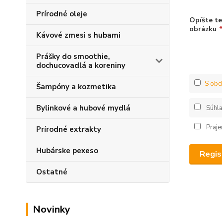
Prírodné oleje
Opíšte t
obrázku
Kávové zmesi s hubami
Prášky do smoothie,
dochucovadlá a koreniny
S obc
Šampóny a kozmetika
Bylinkové a hubové mydlá
Súhl
Praje
Prírodné extrakty
Hubárske pexeso
Regis
Ostatné
Novinky