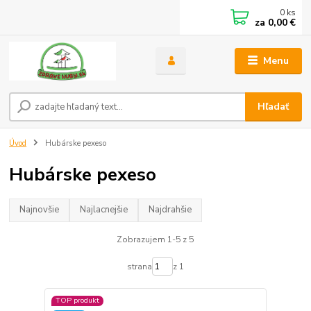
0
ks
za
0,00 €
Menu
Hľadať
Úvod
Hubárske pexeso
Hubárske pexeso
Najnovšie
Najlacnejšie
Najdrahšie
Zobrazujem 1-5 z 5
strana
z 1
TOP produkt