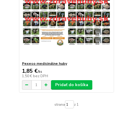
Pexeso medicinálne huby
1,85 €
/
ks
1,50 €
bez DPH
Pridať do košíka
strana
z 1