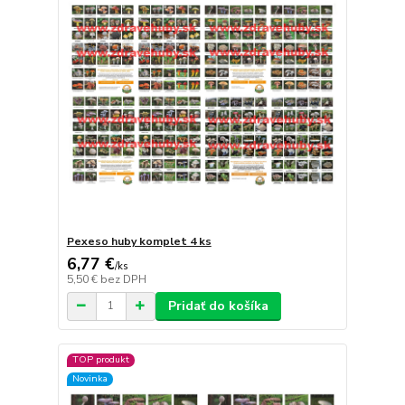
Pexeso huby komplet 4 ks
6,77 €
/
ks
5,50 €
bez DPH
Pridať do košíka
TOP produkt
Novinka