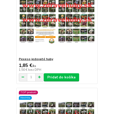
Pexeso jedovaté huby
1,85 €
/
ks
1,50 €
bez DPH
Pridať do košíka
TOP produkt
Novinka