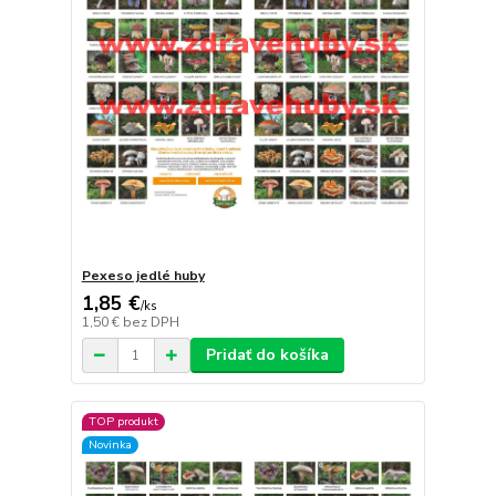
Pexeso jedlé huby
1,85 €
/
ks
1,50 €
bez DPH
Pridať do košíka
TOP produkt
Novinka