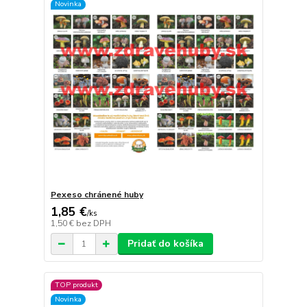
Novinka
Pexeso chránené huby
1,85 €
/
ks
1,50 €
bez DPH
Pridať do košíka
TOP produkt
Novinka