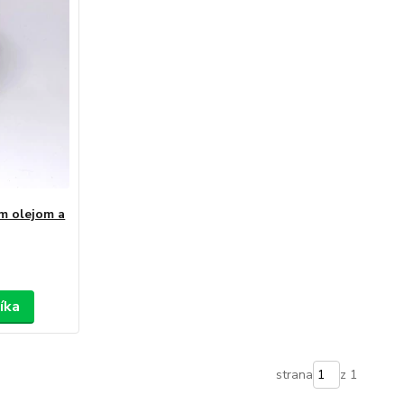
m olejom a
íka
strana
z 1