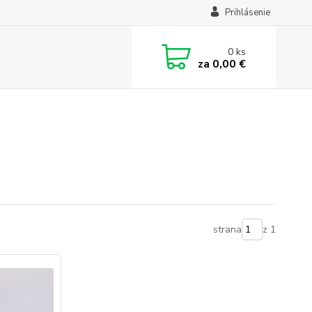
Prihlásenie
0
ks
za
0,00 €
strana
z 1