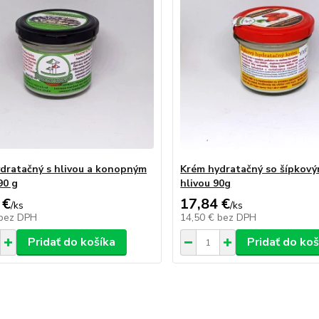
dratačný s hlivou a konopným
Krém hydratačný so šípkový
90 g
hlivou 90g
 €
17,84 €
/
ks
/
ks
bez DPH
14,50 €
bez DPH
Pridať do košíka
Pridať do koš