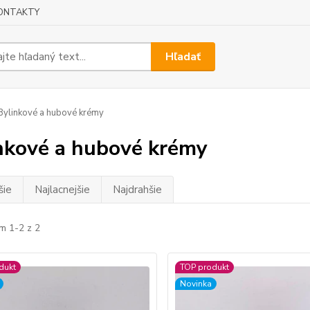
ONTAKTY
Hľadať
ylinkové a hubové krémy
nkové a hubové krémy
šie
Najlacnejšie
Najdrahšie
m 1-2 z 2
dukt
TOP produkt
Novinka