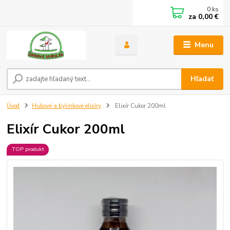
0
ks
za
0,00 €
Menu
Hľadať
Úvod
Hubové a bylinkové elixíry
Elixír Cukor 200ml
Elixír Cukor 200ml
TOP produkt