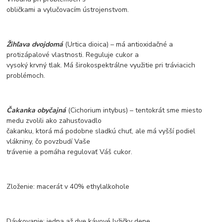
obličkami a vylučovacím ústrojenstvom.
Žihľava dvojdomá
(Urtica dioica) – má antioxidačné a
protizápalové vlastnosti. Reguluje cukor a
vysoký krvný tlak. Má širokospektrálne využitie pri tráviacich
problémoch.
Čakanka obyčajná
(Cichorium intybus) – tentokrát sme miesto
medu zvolili ako zahusťovadlo
čakanku, ktorá má podobne sladkú chuť, ale má vyšší podiel
vlákniny, čo povzbudí Vaše
trávenie a pomáha regulovať Váš cukor.
Zloženie: macerát v 40% ethylalkohole
Dávkovanie: jedna až dve kávové lyžičky dene