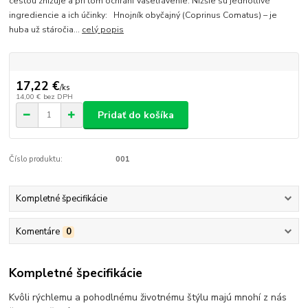
cestou znižuje a pri tom ochráni Vašetrávenie. Nižšie sú jednotlivé
ingrediencie a ich účinky: Hnojník obyčajný (Coprinus Comatus) – je
huba už stáročia...
celý popis
17,22 €
/
ks
14,00 €
bez DPH
Pridať do košíka
Číslo produktu:
001
Kompletné špecifikácie
Komentáre
0
Kompletné špecifikácie
Kvôli rýchlemu a pohodlnému životnému štýlu majú mnohí z nás