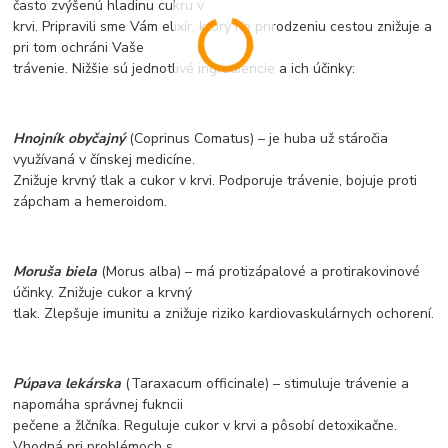
často zvýšenú hladinu cukru v
krvi. Pripravili sme Vám elixír, ktorý ho prirodzeniu cestou znižuje a
pri tom ochráni Vaše
trávenie. Nižšie sú jednotlivé ingrediencie a ich účinky:
Hnojník obyčajný
(Coprinus Comatus) – je huba už stáročia
využívaná v čínskej medicíne.
Znižuje krvný tlak a cukor v krvi. Podporuje trávenie, bojuje proti
zápcham a hemeroidom.
Moruša biela
(Morus alba) – má protizápalové a protirakovinové
účinky. Znižuje cukor a krvný
tlak. Zlepšuje imunitu a znižuje riziko kardiovaskulárnych ochorení.
Púpava lekárska
(Taraxacum officinale) – stimuluje trávenie a
napomáha správnej fukncii
pečene a žlčníka. Reguluje cukor v krvi a pôsobí detoxikačne.
Vhodná pri problémoch s