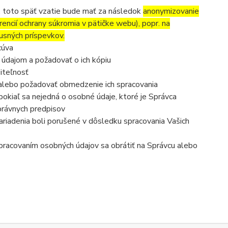
, toto späť vzatie bude mať za následok
anonymizovanie
rencií ochrany súkromia v pätičke webu), popr. na
usných príspevkov.
cúva
 údajom a požadovať o ich kópiu
iteľnosť
 alebo požadovať obmedzenie ich spracovania
okiaľ sa nejedná o osobné údaje, ktoré je Správca
právnych predpisov
ariadenia boli porušené v dôsledku spracovania Vašich
 spracovaním osobných údajov sa obrátiť na Správcu alebo