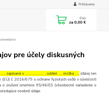
Prihlásenie
0
ks
za
0,00 €
 komentárov
jov pre účely diskusných
, zapísaná v ………………… , oddiel …, vložka …..
(ďalej len
 (EÚ) č. 2016/679 o ochrane fyzických osôb v súvislosti
 o zrušení smernice 95/46/ES (všeobecné nariadenie o
asledujúce osobné údaje: