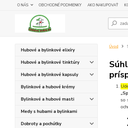
O NÁS
OBCHODNÉ PODMIENKY
AKO NAKUPOVAŤ
K
Úvod
S
Hubové a bylinkové elixíry
Súhl
Hubové a bylinkové tinktúry
prís
Hubové a bylinkové kapsuly
Ude
Bylinkové a hubové krémy
„Sp
Bylinkové a hubové masti
so 
och
Medy s hubami a bylinkami
Dobroty a pochúťky