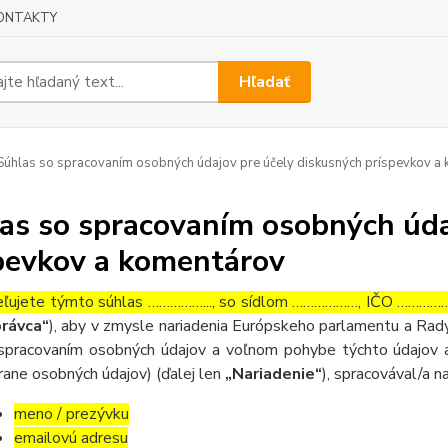
ONTAKTY
Hľadať
úhlas so spracovaním osobných údajov pre účely diskusných príspevkov a
as so spracovaním osobných úda
pevkov a komentárov
ľujete týmto súhlas ……………..., so sídlom ………………, IČO ……………….
rávca“
), aby v zmysle nariadenia Európskeho parlamentu a Rady
spracovaním osobných údajov a voľnom pohybe týchto údajov a
rane osobných údajov) (ďalej len
„Nariadenie“
), spracovával/a n
meno / prezývku
emailovú adresu