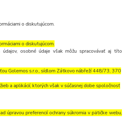
ormáciami o diskutujúcom.
ormáciami o diskutujúcom.
 údajov, osobné údaje však môžu spracovávať aj títo
ťou Golemos s.r.o., sídlom Zátkovo nábřeží 448/73, 370
ieb a aplikácií, ktorých však v súčasnej dobe spoločnosť
lad úpravou preferencií ochrany súkromia v pätičke webu,