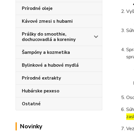
Prírodné oleje
Vyš
Kávové zmesi s hubami
Súh
Prášky do smoothie,
dochucovadlá a koreniny
Spr
Šampóny a kozmetika
spr
Bylinkové a hubové mydlá
Prírodné extrakty
Hubárske pexeso
Oso
Ostatné
Súh
zas
Novinky
Vez