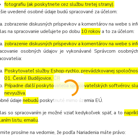
fotografiu (ak poskytnete cez službu tretej strany).
šie uvedené osobné údaje budú spracované za účelom:
zobrazenie diskusných príspevkov a komentárov na webe s inf
las na spracovanie udeľujete po dobu
10 rokov
a to za účelom:
zobrazenie diskusných príspevkov a komentárov na webe s inf
acovanie osobných údajov je vykonávané Správcom osobných
acovatelia:
Poskytovateľ služby Eshop-rychlo, prevádzkovanej spoločnos
01, České Budějovice, ČR
Prípadne ďalší poskytovatelia spracovateľských softvérov, služ
nevyužíva.
bné údaje
nebudú
poskytnuté mimo územia EÚ.
las so spracovaním je možné vziať kedykoľvek späť, a to
naprík
laním listu, emailu
.
mite prosíme na vedomie, že podľa Nariadenia máte právo: