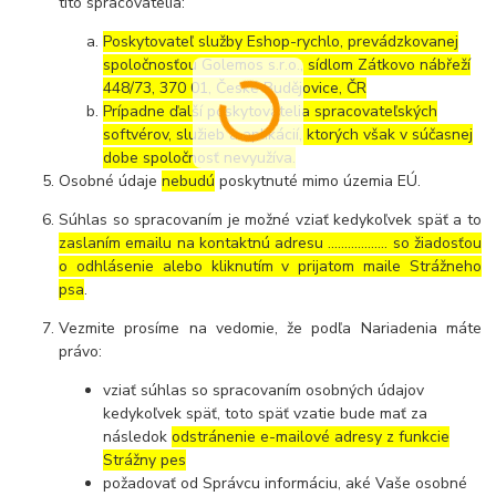
títo spracovatelia:
Poskytovateľ služby Eshop-rychlo, prevádzkovanej
spoločnosťou Golemos s.r.o., sídlom Zátkovo nábřeží
448/73, 370 01, České Budějovice, ČR
Prípadne ďalší poskytovatelia spracovateľských
softvérov, služieb a aplikácií, ktorých však v súčasnej
dobe spoločnosť nevyužíva.
Osobné údaje
nebudú
poskytnuté mimo územia EÚ.
Súhlas so spracovaním je možné vziať kedykoľvek späť a to
zaslaním emailu na kontaktnú adresu ..……………. so žiadosťou
o odhlásenie alebo kliknutím v prijatom maile Strážneho
psa
.
Vezmite prosíme na vedomie, že podľa Nariadenia máte
právo:
vziať súhlas so spracovaním osobných údajov
kedykoľvek späť, toto späť vzatie bude mať za
následok
odstránenie e-mailové adresy z funkcie
Strážny pes
požadovať od Správcu informáciu, aké Vaše osobné