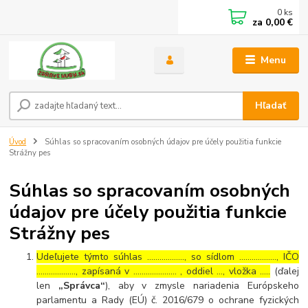
0
ks
za
0,00 €
Menu
Hľadať
Úvod
Súhlas so spracovaním osobných údajov pre účely použitia funkcie
Strážny pes
Súhlas so spracovaním osobných
údajov pre účely použitia funkcie
Strážny pes
Udeľujete týmto súhlas ……………..., so sídlom ………………, IČO
………………., zapísaná v ………………… , oddiel …, vložka …..
(ďalej
len
„Správca“
), aby v zmysle nariadenia Európskeho
parlamentu a Rady (EÚ) č. 2016/679 o ochrane fyzických