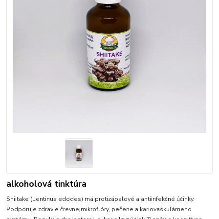
alkoholová tinktúra
Shiitake (Lentinus edodes) má protizápalové a antiinfekčné účinky.
Podporuje zdravie črevnejmikroflóry, pečene a kariovaskulárneho