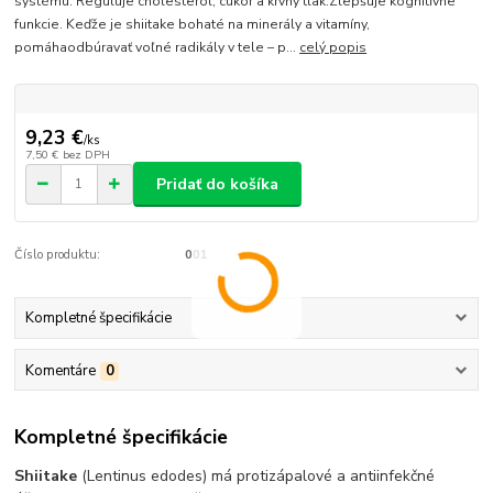
systému. Reguluje cholesterol, cukor a krvný tlak.Zlepšuje kognitívne
funkcie. Keďže je shiitake bohaté na minerály a vitamíny,
pomáhaodbúravať voľné radikály v tele – p...
celý popis
9,23 €
/
ks
7,50 €
bez DPH
Pridať do košíka
Číslo produktu:
001
Kompletné špecifikácie
Komentáre
0
Kompletné špecifikácie
Shiitake
(Lentinus edodes) má protizápalové a antiinfekčné