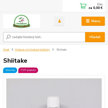
0
ks
za
0,00 €
Menu
Hľadať
Úvod
Hubové a bylinkové tinktúry
Shiitake
Shiitake
Novinka
TOP produkt