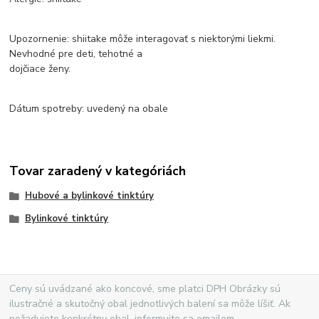
Upozornenie: shiitake môže interagovať s niektorými liekmi.
Nevhodné pre deti, tehotné a
dojčiace ženy.
Dátum spotreby: uvedený na obale
Tovar zaradený v kategóriách
Hubové a bylinkové tinktúry
Bylinkové tinktúry
Ceny sú uvádzané ako koncové, sme platci DPH Obrázky sú
ilustračné a skutočný obal jednotlivých balení sa môže líšiť. Ak
požadujete konkrétny obal, informujte sa emailom.