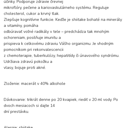
účinky. Podporuje zdravie črevnej
mikroflóry, pečene a kariovaskulárneho systému. Reguluje
cholesterol, cukor a krvný tlak.
Zlepšuje kognitívne funkcie. Keďže je shiitake bohaté na minerály
a vitamíny, pomáha
odbúravať voľné radikály v tele – predchádza tak mnohým
ochoreniam, posilňuje imunitu a
prispieva k celkovému zdraviu Vášho organizmu. Je vhodným
pomocníkom pri rekonvalescencii
z chemoterapie, tuberkulózy, hepatitídy či únavového syndrómu.
Udržiava zdravú pokožku a
vlasy, bojuje proti akné.
Zloženie: macerát v 40% alkohole
Dávkovanie: trikrát denne po 20 kvapiek, riediť v 20 ml vody. Po
dvoch mesiacoch si dajte 14
dní prestávku.
Alergie: shiitake