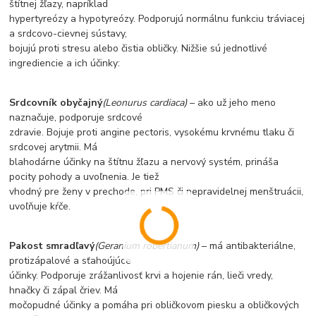
štítnej žľazy, napríklad
hypertyreózy a hypotyreózy. Podporujú normálnu funkciu tráviacej
a srdcovo-cievnej sústavy,
bojujú proti stresu alebo čistia obličky. Nižšie sú jednotlivé
ingrediencie a ich účinky:
Srdcovník obyčajný
(Leonurus cardiaca)
– ako už jeho meno
naznačuje, podporuje srdcové
zdravie. Bojuje proti angine pectoris, vysokému krvnému tlaku či
srdcovej arytmii. Má
blahodárne účinky na štítnu žľazu a nervový systém, prináša
pocity pohody a uvoľnenia. Je tiež
vhodný pre ženy v prechode, pri PMS či nepravidelnej menštruácii,
uvoľňuje kŕče.
Pakost smradľavý
(Geranium robertianum)
– má antibakteriálne,
protizápalové a sťahoújúce
účinky. Podporuje zrážanlivosť krvi a hojenie rán, lieči vredy,
hnačky či zápal čriev. Má
močopudné účinky a pomáha pri obličkovom piesku a obličkových