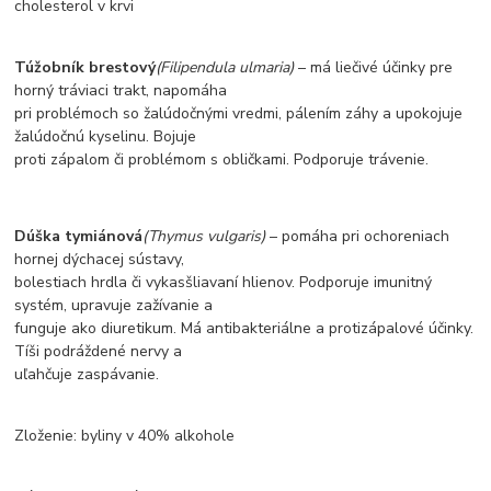
cholesterol v krvi
Túžobník brestový
(Filipendula ulmaria)
– má liečivé účinky pre
horný tráviaci trakt, napomáha
pri problémoch so žalúdočnými vredmi, pálením záhy a upokojuje
žalúdočnú kyselinu. Bojuje
proti zápalom či problémom s obličkami. Podporuje trávenie.
Dúška tymiánová
(Thymus vulgaris)
– pomáha pri ochoreniach
hornej dýchacej sústavy,
bolestiach hrdla či vykasšliavaní hlienov. Podporuje imunitný
systém, upravuje zažívanie a
funguje ako diuretikum. Má antibakteriálne a protizápalové účinky.
Tíši podráždené nervy a
uľahčuje zaspávanie.
Zloženie: byliny v 40% alkohole