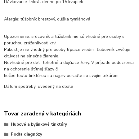
Dávkovanie: trikrát denne po 15 kvapiek
Alergie: túžobník brestový, dúška tymiánová
Upozornenie: srdcovník a túžobník nie sú vhodné pre osoby s
poruchou zrážanlivosti krvi.
Pakost je nie vhodný pre osoby trpiace vredmi. Ľubovník zvyšuje
citlivosť na slnečné žiarenie.
Nevhodné pre deti, tehotné a dojčiace ženy. V prípade podozrenia
na ochorenie štítnej žľazy či
liečbe touto tinktúrou sa najprv poraďte so svojím lekárom.
Dátum spotreby: uvedený na obale
Tovar zaradený v kategóriách
Hubové a bylinkové tinktúry
Podľa diagnózy