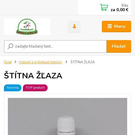
0
ks
za
0,00 €
Menu
Hľadať
Úvod
Hubové a bylinkové tinktúry
ŠTÍTNA ŽĽAZA
ŠTÍTNA ŽĽAZA
Novinka
TOP produkt