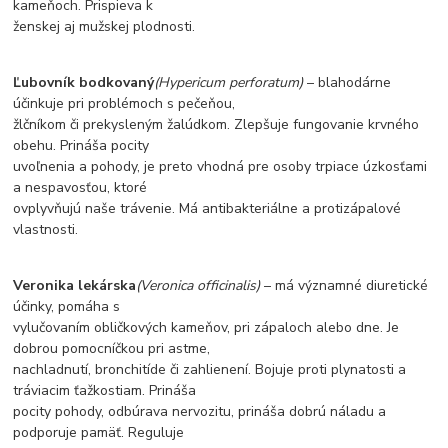
kameňoch. Prispieva k
ženskej aj mužskej plodnosti.
Ľubovník bodkovaný
(Hypericum perforatum)
– blahodárne
účinkuje pri problémoch s pečeňou,
žlčníkom či prekysleným žalúdkom. Zlepšuje fungovanie krvného
obehu. Prináša pocity
uvoľnenia a pohody, je preto vhodná pre osoby trpiace úzkosťami
a nespavosťou, ktoré
ovplyvňujú naše trávenie. Má antibakteriálne a protizápalové
vlastnosti.
Veronika lekárska
(Veronica officinalis)
– má významné diuretické
účinky, pomáha s
vylučovaním obličkových kameňov, pri zápaloch alebo dne. Je
dobrou pomocníčkou pri astme,
nachladnutí, bronchitíde či zahlienení. Bojuje proti plynatosti a
tráviacim ťažkostiam. Prináša
pocity pohody, odbúrava nervozitu, prináša dobrú náladu a
podporuje pamäť. Reguluje