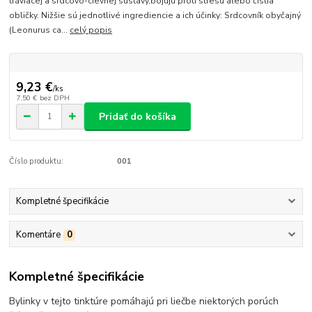
tráviacej a srdcovo-cievnej sústavy,bojujú proti stresu alebo čistia
obličky. Nižšie sú jednotlivé ingrediencie a ich účinky: Srdcovník obyčajný
(Leonurus ca...
celý popis
9,23 €
/
ks
7,50 €
bez DPH
Pridať do košíka
Číslo produktu:
001
Kompletné špecifikácie
Komentáre
0
Kompletné špecifikácie
Bylinky v tejto tinktúre pomáhajú pri liečbe niektorých porúch