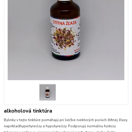
alkoholová tinktúra
Bylinky v tejto tinktúre pomáhajú pri liečbe niektorých porúch štítnej žľazy,
napríkladhypertyreózy a hypotyreózy. Podporujú normálnu funkciu