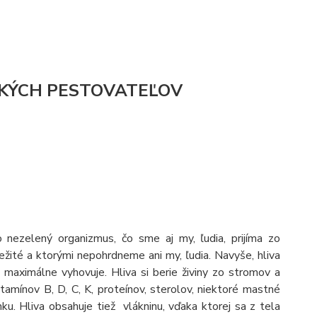
SKÝCH PESTOVATEĽOV
ezelený organizmus, čo sme aj my, ľudia, prijíma zo
ležité a ktorými nepohrdneme ani my, ľudia. Navyše, hliva
aximálne vyhovuje. Hliva si berie živiny zo stromov a
itamínov B, D, C, K, proteínov, sterolov, niektoré mastné
nku. Hliva obsahuje tiež vlákninu, vďaka ktorej sa z tela