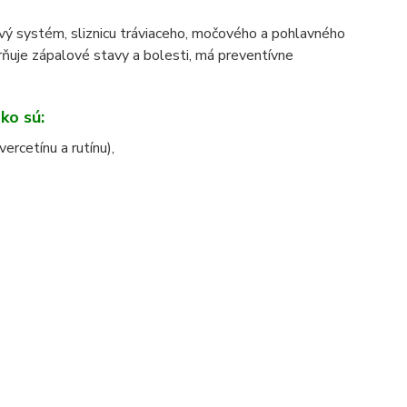
vý systém, sliznicu tráviaceho, močového a pohlavného
rňuje zápalové stavy a bolesti, má preventívne
ko sú:
rcetínu a rutínu),