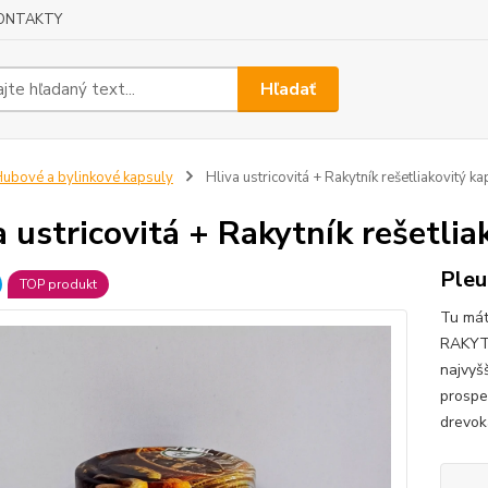
ONTAKTY
Hľadať
ubové a bylinkové kapsuly
Hliva ustricovitá + Rakytník rešetliakovitý k
a ustricovitá + Rakytník rešetlia
Pleu
TOP produkt
Tu mát
RAKYT
najvyš
prospe
drevok