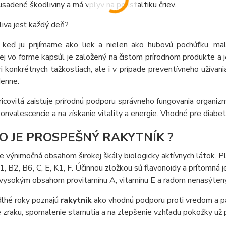
usadené škodliviny a má vplyv na peristaltiku čriev.
liva jesť každý deň?
i, keď ju prijímame ako liek a nielen ako hubovú pochúťku, m
tej vo forme kapsúl je založený na čistom prírodnom produkte 
i konkrétnych ťažkostiach, ale i v prípade preventívneho užívania
denne.
ricovitá zaisťuje prírodnú podporu správneho fungovania organiz
onvalescencie a na získanie vitality a energie. Vhodné pre diabet
O JE PROSPEŠNÝ RAKYTNÍK ?
je výnimočná obsahom širokej škály biologicky aktívnych látok. Plo
1, B2, B6, C, E, K1, F. Účinnou zložkou sú flavonoidy a prítomná 
 vysokým obsahom provitamínu A, vitamínu E a radom nenasýtený
dlhé roky poznajú
rakytník
ako vhodnú podporu proti vredom a pál
 zraku, spomalenie starnutia a na zlepšenie vzhľadu pokožky už p