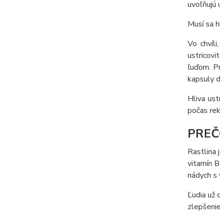
uvoľňujú 
Musí sa h
Vo chvíl
ustricovi
ľuďom. Pr
kapsuly 
Hliva ust
počas rek
PREČ
Rastlina 
vitamín B
nádych s
Ľudia už 
zlepšenie