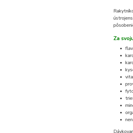
Rakytníko
ústrojens
pôsobenie
Za svoj
fla
kar
karo
kys
vit
pro
fyt
trie
min
orga
nen
Dávkovani