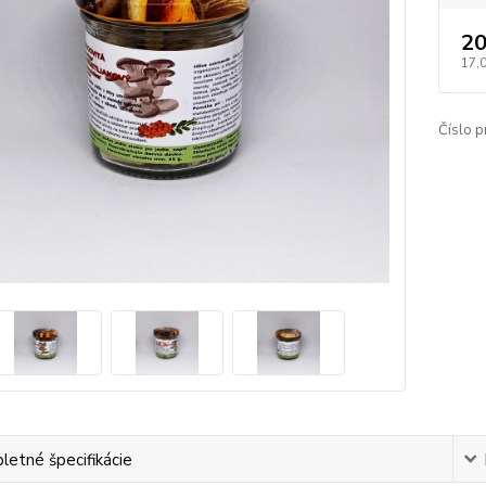
20
17,
Číslo p
etné špecifikácie