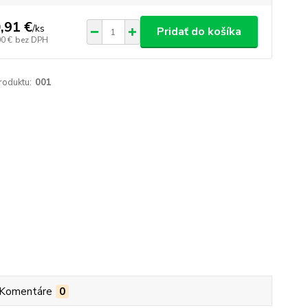
,91 €
/
ks
Pridať do košíka
00 €
bez DPH
roduktu:
001
Komentáre
0