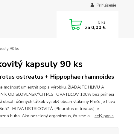
Prihlásenie
0
ks
za
0,00 €
apsuly 90 ks
kovitý kapsuly 90 ks
rotus ostreatus + Hippophae rhamnoides
e možnosť umiestniť popis výrobku. ŽIADAJTE HLIVU A
NÍK OD SLOVENSKÝCH PESTOVATEĽOV 100% bez prímesí
ší obsah účinných látkok vysoký obsah vlákniny Prečo je hliva
šná? HLIVA USTRICOVITÁ (Pleurotus ostreatus) je
azná huba. Ako nezelený organizmus, čo sme aj...
celý popis