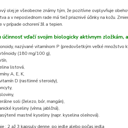
vý olej je všeobecne známy tým, že pozitívne ovplyvňuje obeho
tva a v neposlednom rade má tiež priaznivé účinky na kožu. Zmie
 v prípade ochorení žíl a tepien.
u účinnosť vďačí svojim biologicky aktívnym zložkám, a
vonoidy, nazývané vitamínom P (predovšetkým veľké množstvo kve
oténoidy (180 mg/100 g),
tín,
elina listová,
amíny A, E, K,
vitamín D (rastlinné steroidy),
oncyty,
sloviny,
erálne soli (železo, bór, mangán),
nické kyseliny (vínna, jablčná),
asýtené mastné kyseliny (napr. kyselina oleínová).
e : 2 až 3 kapsuly denne, po jedle alebo počas jedla