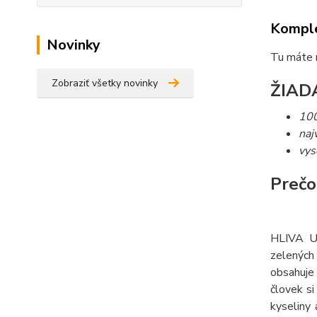
Komple
Novinky
Tu máte 
Zobraziť všetky novinky
ŽIAD
10
naj
vys
Prečo
HLIVA US
zelených 
obsahuje
človek si
kyseliny 