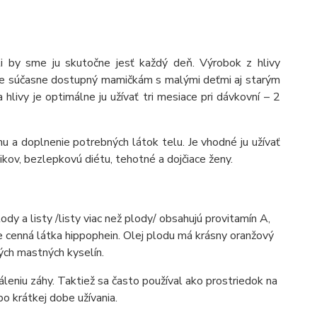
ali by sme ju skutočne jesť každý deň. Výrobok z hlivy
a je súčasne dostupný mamičkám s malými deťmi aj starým
 hlivy je optimálne ju užívať tri mesiace pri dávkovní – 2
mu a doplnenie potrebných látok telu. Je vhodné ju užívať
ikov, bezlepkovú diétu, tehotné a dojčiace ženy.
dy a listy /listy viac než plody/ obsahujú provitamín A,
je cenná látka hippophein. Olej plodu má krásny oranžový
ch mastných kyselín.
eniu záhy. Taktiež sa často používal ako prostriedok na
o krátkej dobe užívania.