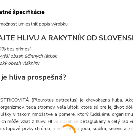
tné špecifikácie
možnosť umiestniť popis výrobku.
AJTE HLIVU A RAKYTNÍK OD SLOVEN
0%
bez prímesí
vyšší obsah účinných látkok
oký obsah vláknin
y
 je hliva prospešná?
TRICOVITÁ (Pleurotus ostreatus) je drevokazná huba. Ako n
organizmov, teda stromov, veľa látok, ktoré sú pre jej život dô
 látky v takom množstve a pomere, ktorý ľudskému organizmu m
 ich môže vziať z hlivy. Hliva obsahuje betaglukány a celý rad v
a stopové prvky chrómu, medi, železa, jódu, sodíka, selénu a zi