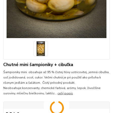
Chutné mini šampioniky + cibuľka
Šampioniky mini obsahuje až 95 % čistej hlivy ustricovitej, jemná cibuľka,
soľ jodidovaná, ocot, cukor. Veľmi chutná je pri použití ako príloha k
rôznym jedlám a šalátom. Čistý prírodný produkt.
Neobsahuje:konzervanty, chemické farbivá, arómy, lepok, živočíšne
suroviny, mliečnu bielkovinu, laktóz...
celý popis