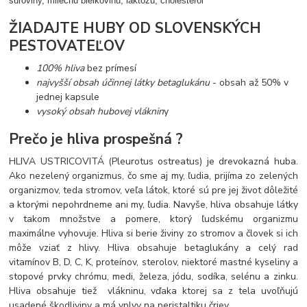
suroviny, mliečnu bielkovinu, laktózu, cholesterol
ŽIADAJTE HUBY OD SLOVENSKÝCH
PESTOVATEĽOV
100% hliva
bez prímesí
najvyšší obsah účinnej látky betaglukánu
- obsah až 50% v
jednej kapsule
vysoký obsah hubovej vláknin
y
Prečo je hliva prospešná ?
HLIVA USTRICOVITÁ (Pleurotus ostreatus) je drevokazná huba.
Ako nezelený organizmus, čo sme aj my, ľudia, prijíma zo zelených
organizmov, teda stromov, veľa látok, ktoré sú pre jej život dôležité
a ktorými nepohrdneme ani my, ľudia. Navyše, hliva obsahuje látky
v takom množstve a pomere, ktorý ľudskému organizmu
maximálne vyhovuje. Hliva si berie živiny zo stromov a človek si ich
môže vziať z hlivy. Hliva obsahuje betaglukány a celý rad
vitamínov B, D, C, K, proteínov, sterolov, niektoré mastné kyseliny a
stopové prvky chrómu, medi, železa, jódu, sodíka, selénu a zinku.
Hliva obsahuje tiež vlákninu, vďaka ktorej sa z tela uvoľňujú
usadené škodliviny a má vplyv na peristaltiku čriev.