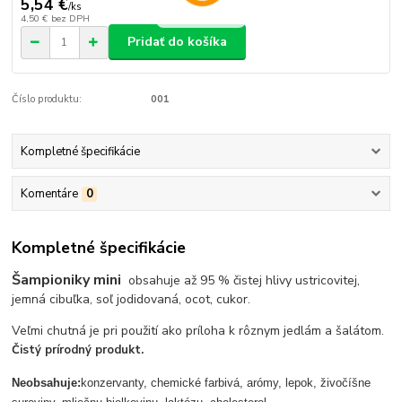
5,54 €
/
ks
4,50 €
bez DPH
Pridať do košíka
Číslo produktu:
001
Kompletné špecifikácie
Komentáre
0
Kompletné špecifikácie
Šampioniky mini
obsahuje až 95 % čistej hlivy ustricovitej,
jemná cibuľka, soľ jodidovaná, ocot, cukor.
Veľmi chutná je pri použití ako príloha k rôznym jedlám a šalátom.
Čistý prírodný produkt.
Neobsahuje:
konzervanty, chemické farbivá, arómy, lepok, živočíšne