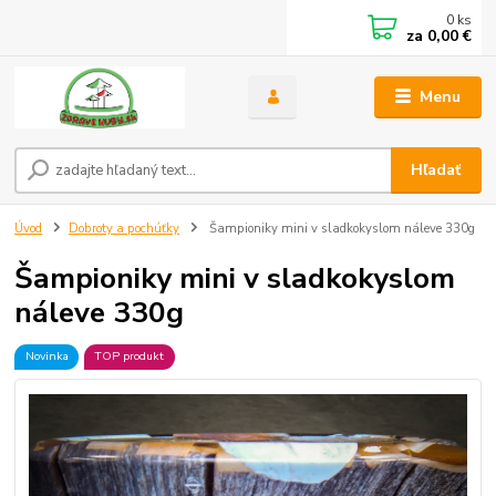
0
ks
za
0,00 €
Menu
Hľadať
Úvod
Dobroty a pochúťky
Šampioniky mini v sladkokyslom náleve 330g
Šampioniky mini v sladkokyslom
náleve 330g
Novinka
TOP produkt