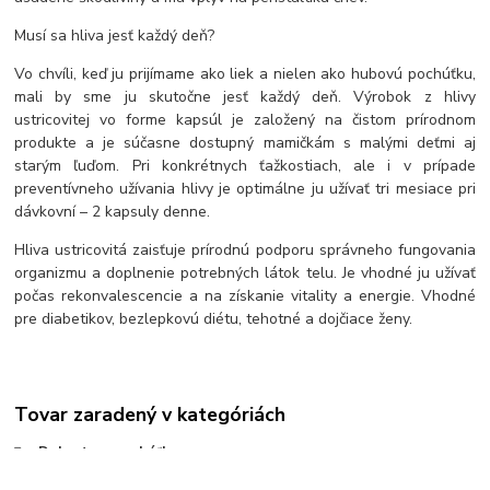
Musí sa hliva jesť každý deň?
Vo chvíli, keď ju prijímame ako liek a nielen ako hubovú pochúťku,
mali by sme ju skutočne jesť každý deň. Výrobok z hlivy
ustricovitej vo forme kapsúl je založený na čistom prírodnom
produkte a je súčasne dostupný mamičkám s malými deťmi aj
starým ľuďom. Pri konkrétnych ťažkostiach, ale i v prípade
preventívneho užívania hlivy je optimálne ju užívať tri mesiace pri
dávkovní – 2 kapsuly denne.
Hliva ustricovitá zaisťuje prírodnú podporu správneho fungovania
organizmu a doplnenie potrebných látok telu. Je vhodné ju užívať
počas rekonvalescencie a na získanie vitality a energie. Vhodné
pre diabetikov, bezlepkovú diétu, tehotné a dojčiace ženy.
Tovar zaradený v kategóriách
Dobroty a pochúťky
Ostatné