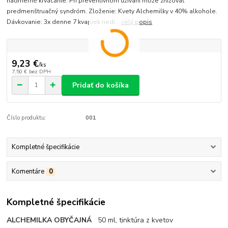
nadmerné krvácanie. Pri preventívnom užívaní môže znižovať
predmenštruačný syndróm. Zloženie: Kvety Alchemilky v 40% alkohole.
Dávkovanie: 3x denne 7 kvapiek riedi...
celý popis
9,23 €
/
ks
7,50 €
bez DPH
Pridať do košíka
Číslo produktu:
001
Kompletné špecifikácie
Komentáre
0
Kompletné špecifikácie
ALCHEMILKA OBYČAJNÁ
50 ml, tinktúra z kvetov