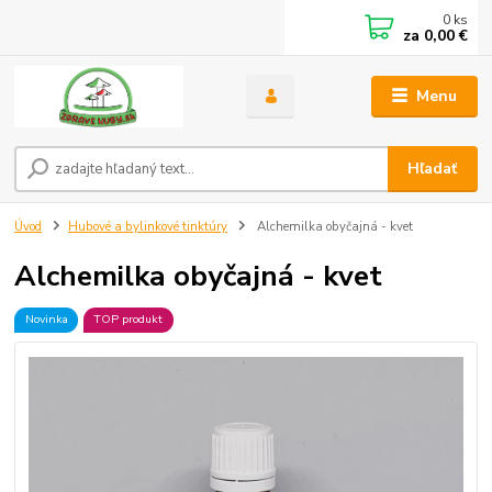
0
ks
za
0,00 €
Menu
Hľadať
Úvod
Hubové a bylinkové tinktúry
Alchemilka obyčajná - kvet
Alchemilka obyčajná - kvet
Novinka
TOP produkt