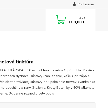
Prihlásenie
0
ks
za
0,00 €
holová tinktúra
KA LEKÁRSKA 50 ml, tinktúra z kvetov O produkte: Používa
 chorobách dýchacej sústavy (zahlienenie, kašel), pri zápale
ch ciest a tráviacej sústavy, na upokojenie nervov, zvonka ako
 na opuchliny a rany. Zloženie: Kvety Betoniky v 40% alkohole.
anie: 3x denne rozriedi...
celý popis