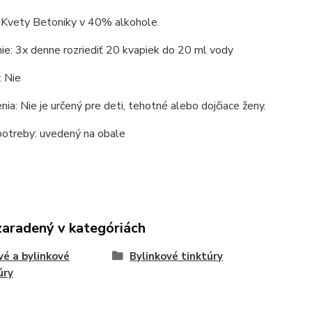
: Kvety Betoniky v 40% alkohole.
e: 3x denne rozriediť 20 kvapiek do 20 ml vody
: Nie
ia: Nie je určený pre deti, tehotné alebo dojčiace ženy.
otreby: uvedený na obale
zaradený v kategóriách
é a bylinkové
Bylinkové tinktúry
úry