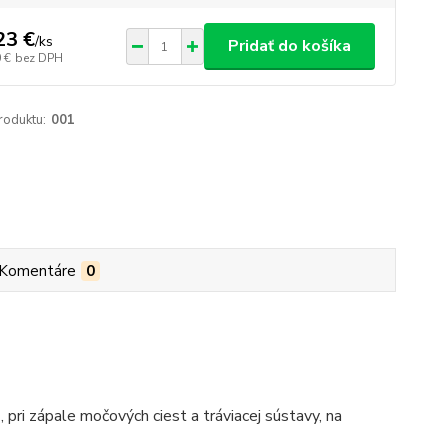
23 €
/
ks
Pridať do košíka
 €
bez DPH
roduktu:
001
Komentáre
0
 pri zápale močových ciest a tráviacej sústavy, na