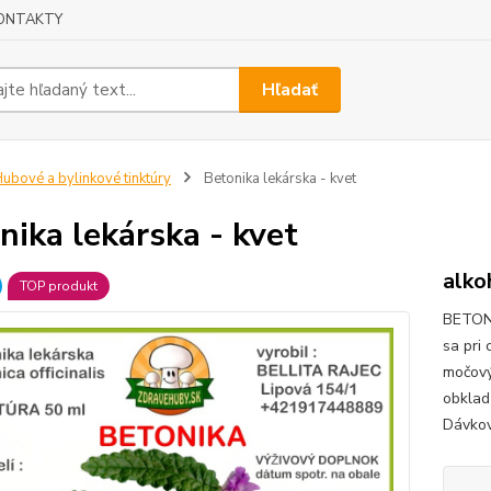
ONTAKTY
Hľadať
ubové a bylinkové tinktúry
Betonika lekárska - kvet
nika lekárska - kvet
alko
TOP produkt
BETONI
sa pri
močový
obklad
Dávkov