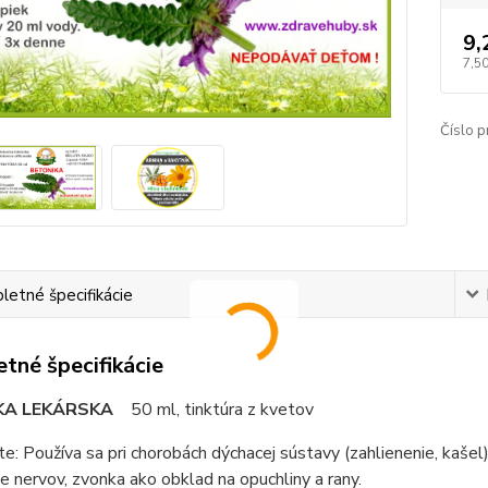
9,
7,50
Číslo p
etné špecifikácie
tné špecifikácie
KA LEKÁRSKA
50 ml, tinktúra z kvetov
e: Používa sa pri chorobách dýchacej sústavy (zahlienenie, kašel),
e nervov, zvonka ako obklad na opuchliny a rany.