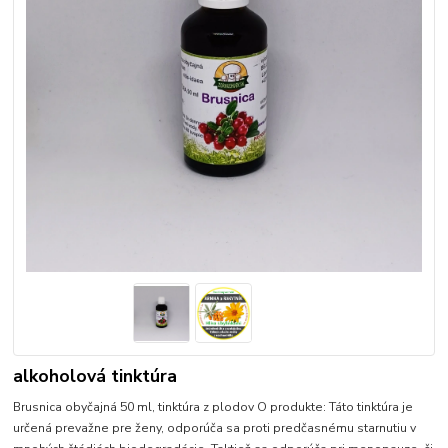
alkoholová tinktúra
Brusnica obyčajná 50 ml, tinktúra z plodov O produkte: Táto tinktúra je
určená prevažne pre ženy, odporúča sa proti predčasnému starnutiu v