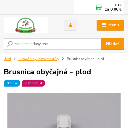
0
ks
za
0,00 €
Menu
Hľadať
Úvod
Hubové a bylinkové tinktúry
Brusnica obyčajná - plod
Brusnica obyčajná - plod
Novinka
TOP produkt