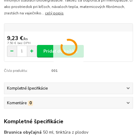
mnohých štádiách biodegradácie. Taktiež sa odporúča pri menopauze, či
ako prostriedok pri kŕčoch, návaloch tepla, maternicových fibrómoch,
zrastách na vaječníko...
celý popis
9,23 €
/
ks
7,50 €
bez DPH
Pridať do košíka
Číslo produktu:
001
Kompletné špecifikácie
Komentáre
0
Kompletné špecifikácie
Brusnica obyčajná
50 ml, tinktúra z plodov