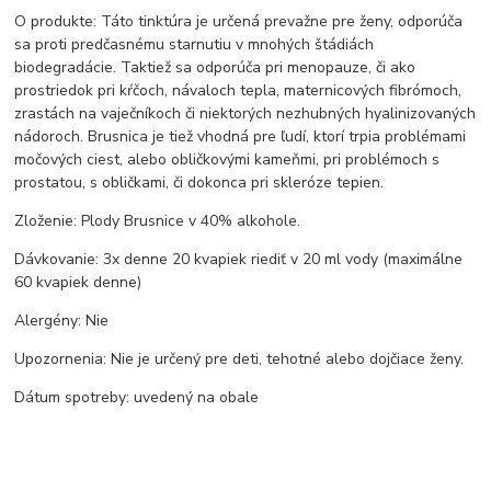
O produkte: Táto tinktúra je určená prevažne pre ženy, odporúča
sa proti predčasnému starnutiu v mnohých štádiách
biodegradácie. Taktiež sa odporúča pri menopauze, či ako
prostriedok pri kŕčoch, návaloch tepla, maternicových fibrómoch,
zrastách na vaječníkoch či niektorých nezhubných hyalinizovaných
nádoroch. Brusnica je tiež vhodná pre ľudí, ktorí trpia problémami
močových ciest, alebo obličkovými kameňmi, pri problémoch s
prostatou, s obličkami, či dokonca pri skleróze tepien.
Zloženie: Plody Brusnice v 40% alkohole.
Dávkovanie: 3x denne 20 kvapiek riediť v 20 ml vody (maximálne
60 kvapiek denne)
Alergény: Nie
Upozornenia: Nie je určený pre deti, tehotné alebo dojčiace ženy.
Dátum spotreby: uvedený na obale