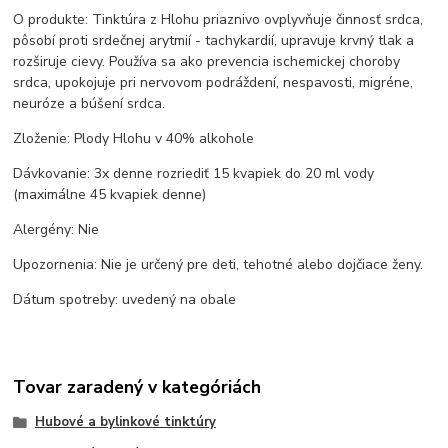
O produkte: Tinktúra z Hlohu priaznivo ovplyvňuje činnosť srdca,
pôsobí proti srdečnej arytmií - tachykardií, upravuje krvný tlak a
rozširuje cievy. Používa sa ako prevencia ischemickej choroby
srdca, upokojuje pri nervovom podráždení, nespavosti, migréne,
neuróze a búšení srdca.
Zloženie: Plody Hlohu v 40% alkohole
Dávkovanie: 3x denne rozriediť 15 kvapiek do 20 ml vody
(maximálne 45 kvapiek denne)
Alergény: Nie
Upozornenia: Nie je určený pre deti, tehotné alebo dojčiace ženy.
Dátum spotreby: uvedený na obale
Tovar zaradený v kategóriách
Hubové a bylinkové tinktúry