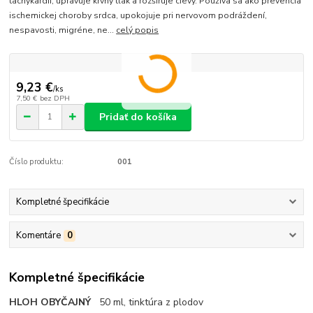
tachykardií, upravuje krvný tlak a rozširuje cievy. Používa sa ako prevencia
ischemickej choroby srdca, upokojuje pri nervovom podráždení,
nespavosti, migréne, ne...
celý popis
9,23 €
/
ks
7,50 €
bez DPH
Pridať do košíka
Číslo produktu:
001
Kompletné špecifikácie
Komentáre
0
Kompletné špecifikácie
HLOH OBYČAJNÝ
50 ml, tinktúra z plodov