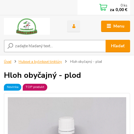
0
ks
za
0,00 €
Menu
Hľadať
Úvod
Hubové a bylinkové tinktúry
Hloh obyčajný - plod
Hloh obyčajný - plod
Novinka
TOP produkt