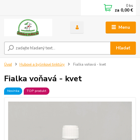
0
ks
za
0,00 €
Menu
Hľadať
Úvod
Hubové a bylinkové tinktúry
Fialka voňavá - kvet
Fialka voňavá - kvet
Novinka
TOP produkt