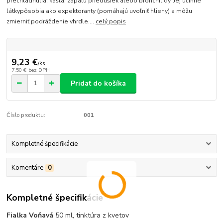
prechladnutia, kašľa, zápalu priedušiek alebo bronchitídy. Jej účinné
látkypôsobia ako expektoranty (pomáhajú uvoľniť hlieny) a môžu
zmierniť podráždenie vhrdle....
celý popis
9,23 €
/
ks
7,50 €
bez DPH
Pridať do košíka
Číslo produktu:
001
Kompletné špecifikácie
Komentáre
0
Kompletné špecifikácie
Fialka Voňavá
50 ml, tinktúra z kvetov