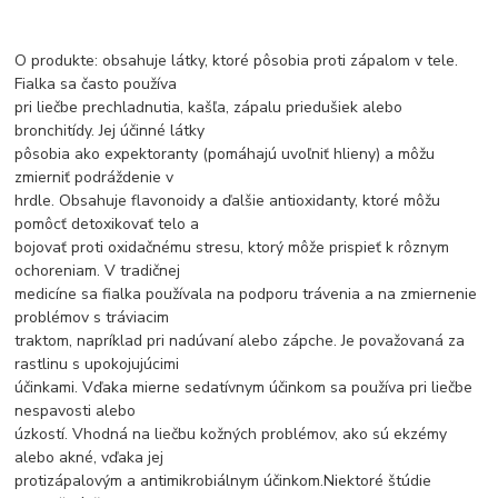
O produkte: obsahuje látky, ktoré pôsobia proti zápalom v tele.
Fialka sa často používa
pri liečbe prechladnutia, kašľa, zápalu priedušiek alebo
bronchitídy. Jej účinné látky
pôsobia ako expektoranty (pomáhajú uvoľniť hlieny) a môžu
zmierniť podráždenie v
hrdle. Obsahuje flavonoidy a ďalšie antioxidanty, ktoré môžu
pomôcť detoxikovať telo a
bojovať proti oxidačnému stresu, ktorý môže prispieť k rôznym
ochoreniam. V tradičnej
medicíne sa fialka používala na podporu trávenia a na zmiernenie
problémov s tráviacim
traktom, napríklad pri nadúvaní alebo zápche. Je považovaná za
rastlinu s upokojujúcimi
účinkami. Vďaka mierne sedatívnym účinkom sa používa pri liečbe
nespavosti alebo
úzkostí. Vhodná na liečbu kožných problémov, ako sú ekzémy
alebo akné, vďaka jej
protizápalovým a antimikrobiálnym účinkom.Niektoré štúdie