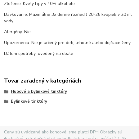
Zloženie: Kvety Lipy v 40% alkohole.
Dávkovanie: Maximálne 3x denne rozriediť 20-25 kvapiek v 20 ml
vody.
Alergény: Nie
Upozornenia: Nie je určený pre deti, tehotné alebo dojčiace ženy.
Dátum spotreby: uvedený na obale
Tovar zaradený v kategóriách
Hubové a bylinkové tinktúry
Bylinkové tinktúry
Ceny sú uvádzané ako koncové, sme platci DPH Obrázky sú
ilustračné a skutočný obal jednotlivých balení sa môže líšiť. Ak