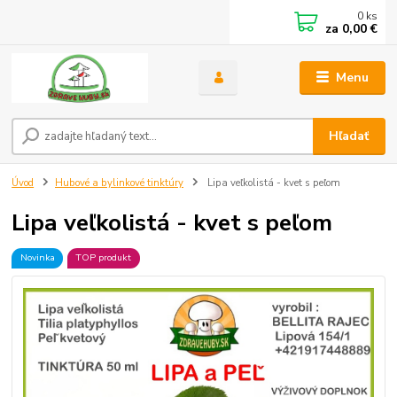
0
ks
za
0,00 €
Menu
Hľadať
Úvod
Hubové a bylinkové tinktúry
Lipa veľkolistá - kvet s peľom
Lipa veľkolistá - kvet s peľom
Novinka
TOP produkt