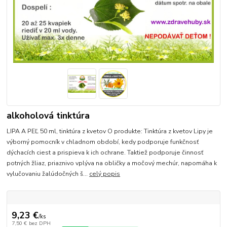
alkoholová tinktúra
LIPA A PEĽ 50 ml, tinktúra z kvetov O produkte: Tinktúra z kvetov Lipy je
výborný pomocník v chladnom období, kedy podporuje funkčnosť
dýchacích ciest a prispieva k ich ochrane. Taktiež podporuje činnosť
potných žliaz, priaznivo vplýva na obličky a močový mechúr, napomáha k
vylučovaniu žalúdočných š...
celý popis
9,23 €
/
ks
7,50 €
bez DPH