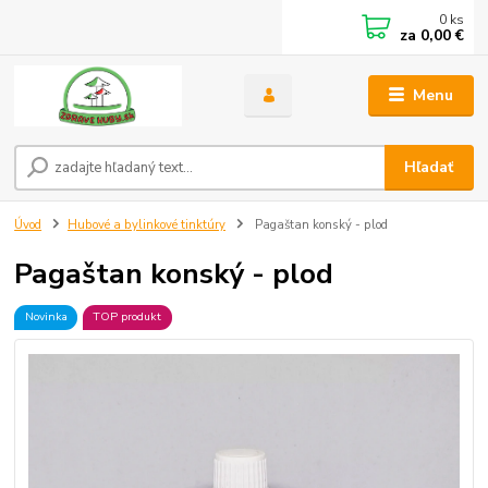
0
ks
za
0,00 €
Menu
Hľadať
Úvod
Hubové a bylinkové tinktúry
Pagaštan konský - plod
Pagaštan konský - plod
Novinka
TOP produkt