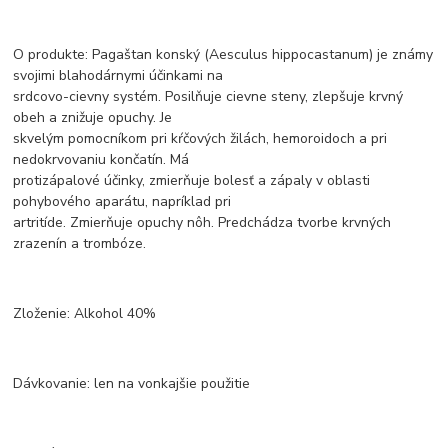
O produkte: Pagaštan konský (Aesculus hippocastanum) je známy
svojimi blahodárnymi účinkami na
srdcovo-cievny systém. Posilňuje cievne steny, zlepšuje krvný
obeh a znižuje opuchy. Je
skvelým pomocníkom pri kŕčových žilách, hemoroidoch a pri
nedokrvovaniu končatín. Má
protizápalové účinky, zmierňuje bolesť a zápaly v oblasti
pohybového aparátu, napríklad pri
artritíde. Zmierňuje opuchy nôh. Predchádza tvorbe krvných
zrazenín a trombóze.
Zloženie: Alkohol 40%
Dávkovanie: len na vonkajšie použitie