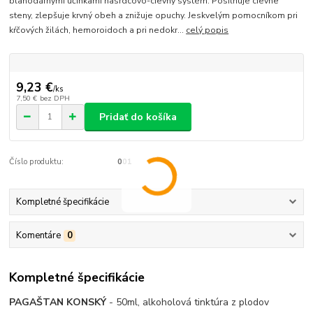
blahodárnymi účinkami nasrdcovo-cievny systém. Posilňuje cievne
steny, zlepšuje krvný obeh a znižuje opuchy. Jeskvelým pomocníkom pri
kŕčových žilách, hemoroidoch a pri nedokr...
celý popis
9,23 €
/
ks
7,50 €
bez DPH
Pridať do košíka
Číslo produktu:
001
Kompletné špecifikácie
Komentáre
0
Kompletné špecifikácie
PAGAŠTAN KONSKÝ
- 50ml, alkoholová tinktúra z plodov