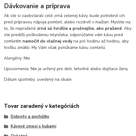
Dávkovanie a príprava
Ak ste si zaobstarali celé zrná zelenej kávy, bude potrebné ich
pred prípravou nápoja pomlieť, alebo rozdrviť v mažiari. Myslite na
to, že nepražené
zrná sú tvrdšie a pružnejšie, ako pražené
. Aby
ste predišli poškodeniu mlynčeka, odporúčame vám kávu pred
zomletím
namočiť do vlažnej vody
na pol hodinu až hodinu, aby
trošku zmäkli. My Vám však ponúkame kávu zomletú.
Alergény: Nie
Upozornenia: Nie je určený pre deti, tehotné alebo dojčiace ženy.
Dátum spotreby: uvedený na obale
Tovar zaradený v kategóriách
Dobroty a pochúťky
Kávové zmesi s hubami
Ostatné