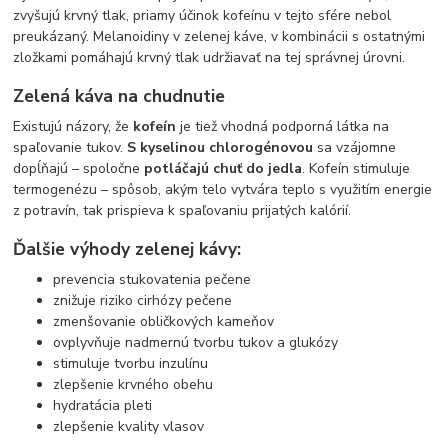
zvyšujú krvný tlak, priamy účinok kofeínu v tejto sfére nebol
preukázaný. Melanoidiny v zelenej káve, v kombinácii s ostatnými
zložkami pomáhajú krvný tlak udržiavať na tej správnej úrovni.
Zelená káva na chudnutie
Existujú názory, že
kofeín
je tiež vhodná podporná látka na
spaľovanie tukov.
S kyselinou chlorogénovou
sa vzájomne
dopĺňajú – spoločne
potláčajú chuť do jedla
. Kofeín stimuluje
termogenézu – spôsob, akým telo vytvára teplo s využitím energie
z potravín, tak prispieva k spaľovaniu prijatých kalórií.
Ďalšie výhody zelenej kávy:
prevencia stukovatenia pečene
znižuje riziko cirhózy pečene
zmenšovanie obličkových kameňov
ovplyvňuje nadmernú tvorbu tukov a glukózy
stimuluje tvorbu inzulínu
zlepšenie krvného obehu
hydratácia pleti
zlepšenie kvality vlasov