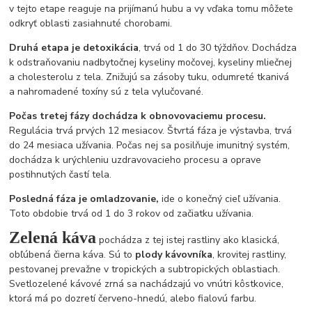
v tejto etape reaguje na prijímanú hubu a vy vďaka tomu môžete
odkryť oblasti zasiahnuté chorobami.
Druhá etapa je detoxikácia
, trvá od 1 do 30 týždňov. Dochádza
k odstraňovaniu nadbytočnej kyseliny močovej, kyseliny mliečnej
a cholesterolu z tela. Znižujú sa zásoby tuku, odumreté tkanivá
a nahromadené toxíny sú z tela vylučované.
Počas tretej fázy dochádza k obnovovaciemu procesu.
Regulácia trvá prvých 12 mesiacov. Štvrtá fáza je výstavba, trvá
do 24 mesiaca užívania. Počas nej sa posilňuje imunitný systém,
dochádza k urýchleniu uzdravovacieho procesu a oprave
postihnutých častí tela.
Posledná fáza je omladzovanie,
ide o konečný cieľ užívania.
Toto obdobie trvá od 1 do 3 rokov od začiatku užívania.
Zelená káva
pochádza z tej istej rastliny ako klasická,
obľúbená čierna káva. Sú to
plody kávovníka
, krovitej rastliny,
pestovanej prevažne v tropických a subtropických oblastiach.
Svetlozelené kávové zrná sa nachádzajú vo vnútri kôstkovice,
ktorá má po dozretí červeno-hnedú, alebo fialovú farbu.