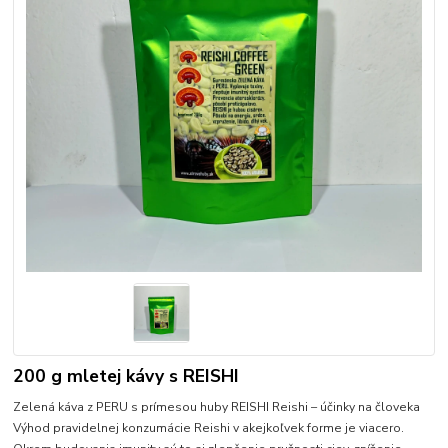
200 g mletej kávy s REISHI
Zelená káva z PERU s prímesou huby REISHI Reishi – účinky na človeka
Výhod pravidelnej konzumácie Reishi v akejkoľvek forme je viacero.