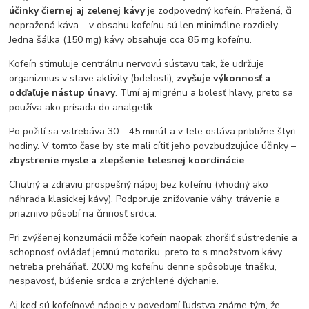
účinky čiernej aj zelenej kávy
je zodpovedný kofeín. Pražená, či
nepražená káva – v obsahu kofeínu sú len minimálne rozdiely.
Jedna šálka (150 mg) kávy obsahuje cca 85 mg kofeínu.
Kofeín stimuluje centrálnu nervovú sústavu tak, že udržuje
organizmus v stave aktivity (bdelosti),
zvyšuje výkonnosť a
odďaľuje nástup únavy
. Tlmí aj migrénu a bolesť hlavy, preto sa
používa ako prísada do analgetík.
Po požití sa vstrebáva 30 – 45 minút a v tele ostáva približne štyri
hodiny. V tomto čase by ste mali cítiť jeho povzbudzujúce účinky –
zbystrenie mysle a zlepšenie telesnej koordinácie
.
Chutný a zdraviu prospešný nápoj bez kofeínu (vhodný ako
náhrada klasickej kávy). Podporuje znižovanie váhy, trávenie a
priaznivo pôsobí na činnosť srdca.
Pri zvýšenej konzumácii môže kofeín naopak zhoršiť sústredenie a
schopnosť ovládať jemnú motoriku, preto to s množstvom kávy
netreba preháňať. 2000 mg kofeínu denne spôsobuje triašku,
nespavosť, búšenie srdca a zrýchlené dýchanie.
Aj keď sú kofeínové nápoje v povedomí ľudstva známe tým, že