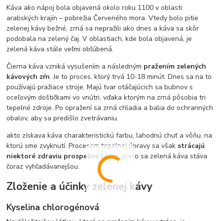
Káva ako nápoj bola objavená okolo roku 1100 v oblasti
arabských krajín – pobrežia Červeného mora. Vtedy bolo pitie
zelenej kávy bežné, zrná sa nepražili ako dnes a káva sa skôr
podobala na zelený čaj. V oblastiach, kde bola objavená, je
zelená káva stále veľmi obľúbená.
Čierna káva vzniká vysušením a následným
pražením zelených
kávových zŕn
. Je to proces, ktorý trvá 10-18 minút. Dnes sa na to
používajú pražiace stroje. Majú tvar otáčajúcich sa bubnov s
oceľovým doštičkami vo vnútri, vďaka ktorým na zrná pôsobia tri
tepelné zdroje. Po opražení sa zrná chladia a balia do ochranných
obalov, aby sa predišlo zvetrávaniu.
akto získava káva charakteristickú farbu, lahodnú chuť a vôňu, na
ktorú sme zvyknutí. Procesom tepelnej úpravy sa však
strácajú
niektoré zdraviu prospešné látky
, preto sa zelená káva stáva
čoraz vyhľadávanejšou.
Zloženie a účinky zelenej kávy
Kyselina chlorogénová