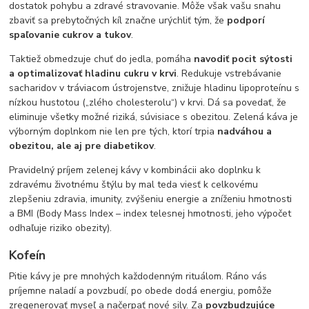
dostatok pohybu a zdravé stravovanie. Môže však vašu snahu
zbaviť sa prebytočných kíl značne urýchliť tým, že
podporí
spaľovanie cukrov a tukov
.
Taktiež obmedzuje chuť do jedla, pomáha
navodiť pocit sýtosti
a optimalizovať hladinu cukru v krvi
. Redukuje vstrebávanie
sacharidov v tráviacom ústrojenstve, znižuje hladinu lipoproteínu s
nízkou hustotou („zlého cholesterolu“) v krvi. Dá sa povedať, že
eliminuje všetky možné riziká, súvisiace s obezitou. Zelená káva je
výborným doplnkom nie len pre tých, ktorí trpia
nadváhou a
obezitou, ale aj pre diabetikov
.
Pravidelný príjem zelenej kávy v kombinácii ako doplnku k
zdravému životnému štýlu by mal teda viesť k celkovému
zlepšeniu zdravia, imunity, zvýšeniu energie a zníženiu hmotnosti
a BMI (Body Mass Index – index telesnej hmotnosti, jeho výpočet
odhaľuje riziko obezity).
Kofeín
Pitie kávy je pre mnohých každodenným rituálom. Ráno vás
príjemne naladí a povzbudí, po obede dodá energiu, pomôže
zregenerovať myseľ a načerpať nové sily. Za
povzbudzujúce