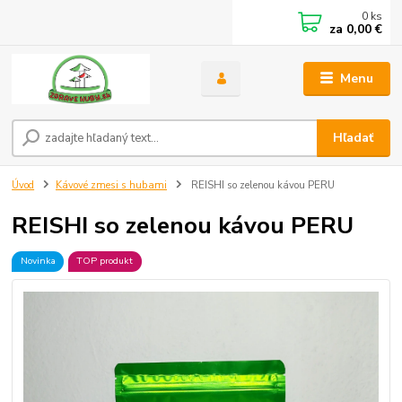
0
ks
za
0,00 €
Menu
Hľadať
Úvod
Kávové zmesi s hubami
REISHI so zelenou kávou PERU
REISHI so zelenou kávou PERU
Novinka
TOP produkt