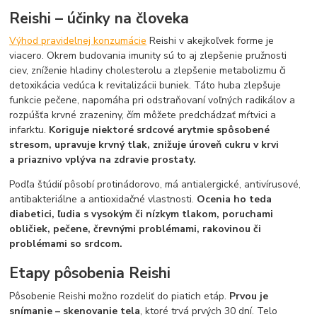
Reishi – účinky na človeka
Výhod pravidelnej konzumácie
Reishi v akejkoľvek forme je
viacero. Okrem budovania imunity sú to aj zlepšenie pružnosti
ciev, zníženie hladiny cholesterolu a zlepšenie metabolizmu či
detoxikácia vedúca k revitalizácii buniek. Táto huba zlepšuje
funkcie pečene, napomáha pri odstraňovaní voľných radikálov a
rozpúšťa krvné zrazeniny, čím môžete predchádzať mŕtvici a
infarktu.
Koriguje niektoré srdcové arytmie spôsobené
stresom, upravuje krvný tlak, znižuje úroveň cukru v krvi
a priaznivo vplýva na zdravie prostaty.
Podľa štúdií pôsobí protinádorovo, má antialergické, antivírusové,
antibakteriálne a antioxidačné vlastnosti.
Ocenia ho teda
diabetici, ľudia s vysokým či nízkym tlakom, poruchami
obličiek, pečene, črevnými problémami, rakovinou či
problémami so srdcom.
Etapy pôsobenia Reishi
Pôsobenie Reishi možno rozdeliť do piatich etáp.
Prvou je
snímanie – skenovanie tela
, ktoré trvá prvých 30 dní. Telo