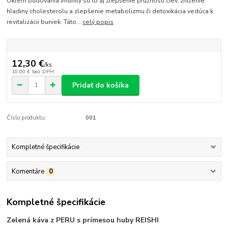
Okrem budovania imunity sú to aj zlepšenie pružnosti ciev, zníženie
hladiny cholesterolu a zlepšenie metabolizmu či detoxikácia vedúca k
revitalizácii buniek. Táto...
celý popis
12,30 €
/
ks
10,00 €
bez DPH
Pridať do košíka
Číslo produktu:
001
Kompletné špecifikácie
Komentáre
0
Kompletné špecifikácie
Zelená káva z PERU s prímesou huby REISHI