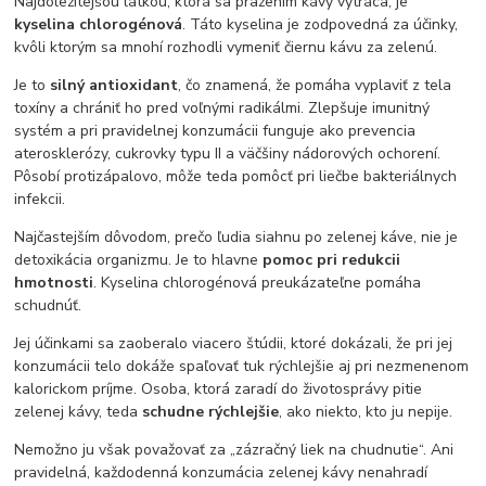
Najdôležitejšou látkou, ktorá sa pražením kávy vytráca, je
kyselina chlorogénová
. Táto kyselina je zodpovedná za účinky,
kvôli ktorým sa mnohí rozhodli vymeniť čiernu kávu za zelenú.
Je to
silný antioxidant
, čo znamená, že pomáha vyplaviť z tela
toxíny a chrániť ho pred voľnými radikálmi. Zlepšuje imunitný
systém a pri pravidelnej konzumácii funguje ako prevencia
aterosklerózy, cukrovky typu II a väčšiny nádorových ochorení.
Pôsobí protizápalovo, môže teda pomôcť pri liečbe bakteriálnych
infekcii.
Najčastejším dôvodom, prečo ľudia siahnu po zelenej káve, nie je
detoxikácia organizmu. Je to hlavne
pomoc pri redukcii
hmotnosti
. Kyselina chlorogénová preukázateľne pomáha
schudnúť.
Jej účinkami sa zaoberalo viacero štúdii, ktoré dokázali, že pri jej
konzumácii telo dokáže spaľovať tuk rýchlejšie aj pri nezmenenom
kalorickom príjme. Osoba, ktorá zaradí do životosprávy pitie
zelenej kávy, teda
schudne rýchlejšie
, ako niekto, kto ju nepije.
Nemožno ju však považovať za „zázračný liek na chudnutie“. Ani
pravidelná, každodenná konzumácia zelenej kávy nenahradí